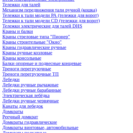
Тележки для талей
Механизм передвижения тали ручной (кошка)
Тележки к тали модели РА (тележки для ворот)
Тележки к тали модели CD (тележки для ворот)
Тележки электрические для талей DHS
Краны и балки
Краны стреловые типа "Пионер"
Краны строительные "Окно"
Краны гидравлические ручные
Краны ручные козловые
Краны консольные
Балки опорные и подвесные концевые
Треноги перегрузочные
Треноги перегрузочные ТП
Лебедки
Лебедки ручные рычажные
Лебедки ручные барабанные
Электрическая лебёдка
Лебедки ручные червячные
Канаты для лебедок
Домкраты
Реечный домкрат
Домкраты гидравлические
Домкраты винтовые, автомобильные
Домкраты подкатные