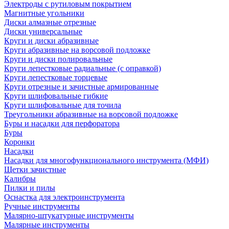
Электроды с рутиловым покрытием
Магнитные угольники
Диски алмазные отрезные
Диски универсальные
Круги и диски абразивные
Круги абразивные на ворсовой подложке
Круги и диски полировальные
Круги лепестковые радиальные (с оправкой)
Круги лепестковые торцевые
Круги отрезные и зачистные армированные
Круги шлифовальные гибкие
Круги шлифовальные для точила
Треугольники абразивные на ворсовой подложке
Буры и насадки для перфоратора
Буры
Коронки
Насадки
Насадки для многофункционального инструмента (МФИ)
Щетки зачистные
Калибры
Пилки и пилы
Оснастка для электроинструмента
Ручные инструменты
Малярно-штукатурные инструменты
Малярные инструменты