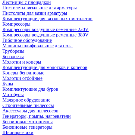
Лестницы с площадкой
Пистолеты вязальные для арматуры
Пистолеты для вязки арматуры
Комплектующие для вязальных пистолетов
Компрессоры
Компрессоры воздушные ременные 220V
Компрессоры воздушные ременные 380V
Гибочное оборудование
Машины шлифовальные для пола
Труборезы
Бензорезы
Молотки и коперы
Комплектующие для молотков и коперов
Коперы бензиновые
Молотки отбойные
Буры
Комплектующие для буров
Мотобуры
Малярное обрудование
Строительные пылесосы
Аксессуары для пылесосов
Генераторы, помпы, нагреватели
Бензиновые мотопомпы
Бензиновые генераторы
Швонарезчики