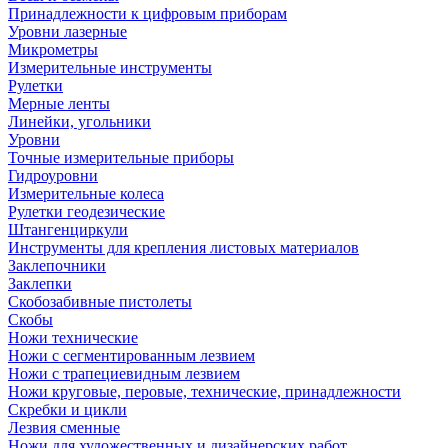
Принадлежности к цифровым приборам
Уровни лазерные
Микрометры
Измерительные инструменты
Рулетки
Мерные ленты
Линейки, угольники
Уровни
Точные измерительные приборы
Гидроуровни
Измерительные колеса
Рулетки геодезические
Штангенциркули
Инструменты для крепления листовых материалов
Заклепочники
Заклепки
Скобозабивные пистолеты
Скобы
Ножи технические
Ножи с сегментированным лезвием
Ножи с трапециевидным лезвием
Ножи круговые, перовые, технические, принадлежности
Скребки и цикли
Лезвия сменные
Ножи для художественных и дизайнерских работ