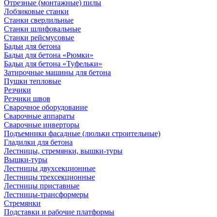
Отрезные (монтажные) пилы
Лобзиковые станки
Станки сверлильные
Станки шлифовальные
Станки рейсмусовые
Бадьи для бетона
Бадьи для бетона «Рюмки»
Бадьи для бетона «Туфельки»
Затирочные машины для бетона
Пушки тепловые
Резчики
Резчики швов
Сварочное оборудование
Сварочные аппараты
Сварочные инверторы
Подъемники фасадные (люльки строительные)
Гладилки для бетона
Лестницы, стремянки, вышки-туры
Вышки-туры
Лестницы двухсекционные
Лестницы трехсекционные
Лестницы приставные
Лестницы-трансформеры
Стремянки
Подставки и рабочие платформы