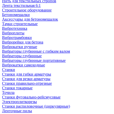
Нить для текстильных стропов
Лента текстильная 6:1
Строительное оборудование
Бетономешалки
Аксессуары для бетономешалок
Тачки строительные
Вибротехника
Виброплиты
Вибротрамбовки
Виброрейки для бетона
Виброкатки ручные
Вибраторы глубинные с гибким валом
Вибраторы глубинные
Вибраторы глубинные портативные
Виброкатки самоходные
Станки
Станки для гибки арматуры
Станки для резки арматуры
Станки правильно-отрезные
Станки токарные
Точила
Станки фуговально-рейсмусовые
Электроплиткорезы
Станки распиловочные (циркулярные)
Ленточные пилы