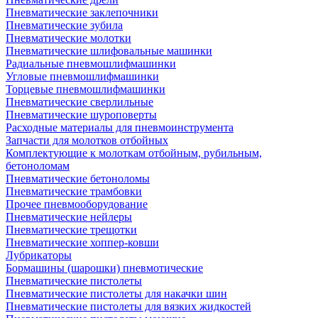
Пневматические заклепочники
Пневматические зубила
Пневматические молотки
Пневматические шлифовальные машинки
Радиальные пневмошлифмашинки
Угловые пневмошлифмашинки
Торцевые пневмошлифмашинки
Пневматические сверлильные
Пневматические шуроповерты
Расходные материалы для пневмоинструмента
Запчасти для молотков отбойных
Комплектующие к молоткам отбойным, рубильным,
бетоноломам
Пневматические бетоноломы
Пневматические трамбовки
Прочее пневмооборудование
Пневматические нейлеры
Пневматические трещотки
Пневматические хоппер-ковши
Лубрикаторы
Бормашины (шарошки) пневмотические
Пневматические пистолеты
Пневматические пистолеты для накачки шин
Пневматические пистолеты для вязких жидкостей