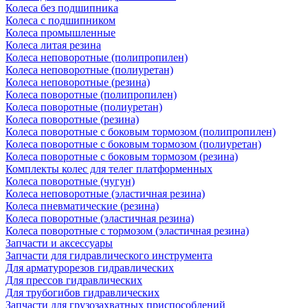
Колеса без подшипника
Колеса с подшипником
Колеса промышленные
Колеса литая резина
Колеса неповоротные (полипропилен)
Колеса неповоротные (полиуретан)
Колеса неповоротные (резина)
Колеса поворотные (полипропилен)
Колеса поворотные (полиуретан)
Колеса поворотные (резина)
Колеса поворотные c боковым тормозом (полипропилен)
Колеса поворотные c боковым тормозом (полиуретан)
Колеса поворотные c боковым тормозом (резина)
Комплекты колес для телег платформенных
Колеса поворотные (чугун)
Колеса неповоротные (эластичная резина)
Колеса пневматические (резина)
Колеса поворотные (эластичная резина)
Колеса поворотные c тормозом (эластичная резина)
Запчасти и аксессуары
Запчасти для гидравлического инструмента
Для арматурорезов гидравлических
Для прессов гидравлических
Для трубогибов гидравлических
Запчасти для грузозахватных приспособлений