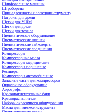
Шлифовальные машины
Штроборезы
Принадлежности к электроинструменту
Патроны для дрели
Щетки для УШМ
Щетки для дрели
Щетки для точила
Пневматическое оборудование
Пневматические шланги
Пневматические гайковерты
Пневматические соединения
Компрессоры
Компрессорные масла
Компрессоры медицинские
Компрессоры поршневые
Ресиверы
Компрессоры автомобильные
Запасные части для компрессоров
Окрасочное оборудование
Аэрографы
Красконагнетательные баки
Краскораспылители
Наборы окрасочного оборудования
Масла для пневмоинструмента
Пневматические дрели