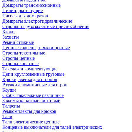
Домкраты трансмиссионные
Цилиндры тянущие
Насосы для домкратов
Домкраты электрогидравлические
Стропы и грузозахватные приспособления
Блоки
Захваты
Ремни стяжные
Цепные талрепы, стяжки цепные
Стропы текстильные
Стропы цепные
Стропы канатные
Такелаж и комплектующие
Цепи круглозвенные грузовые
Крюки, звенья для стропов
Втулки алюминиевые для строп
Коуши
Скобы такелажные различные
Зажимы канатные винтовые
Талрепы
Ремкомплекты для крюков
Тали
Тали электрические цепные
Концевые выключатели для талей электрических