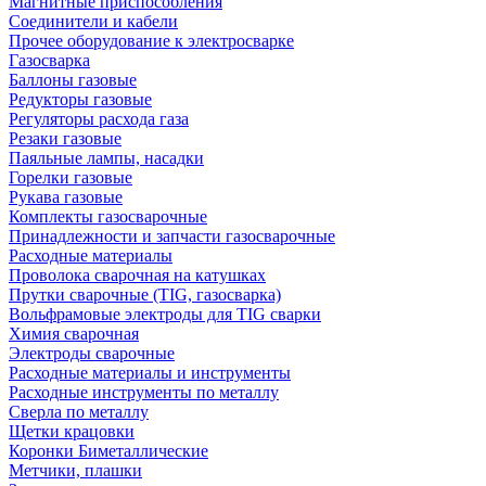
Магнитные приспособления
Соединители и кабели
Прочее оборудование к электросварке
Газосварка
Баллоны газовые
Редукторы газовые
Регуляторы расхода газа
Резаки газовые
Паяльные лампы, насадки
Горелки газовые
Рукава газовые
Комплекты газосварочные
Принадлежности и запчасти газосварочные
Расходные материалы
Проволока сварочная на катушках
Прутки сварочные (TIG, газосварка)
Вольфрамовые электроды для TIG сварки
Химия сварочная
Электроды сварочные
Расходные материалы и инструменты
Расходные инструменты по металлу
Сверла по металлу
Щетки крацовки
Коронки Биметаллические
Метчики, плашки