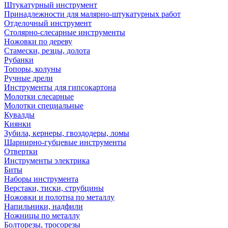
Штукатурный инструмент
Принадлежности для малярно-штукатурных работ
Отделочный инструмент
Столярно-слесарные инструменты
Ножовки по дереву
Стамески, резцы, долота
Рубанки
Топоры, колуны
Ручные дрели
Инструменты для гипсокартона
Молотки слесарные
Молотки специальные
Кувалды
Киянки
Зубила, кернеры, гвоздодеры, ломы
Шарнирно-губцевые инструменты
Отвертки
Инструменты электрика
Биты
Наборы инструмента
Верстаки, тиски, струбцины
Ножовки и полотна по металлу
Напильники, надфили
Ножницы по металлу
Болторезы, тросорезы