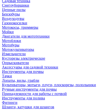
Садовая техника
Снегоуборщики
Цепные пилы
Бензобуры
Воздуходувы
Газонокосилки
Мотокосы, триммеры
Мойки
Двигатели для мототехники
Мотоблоки
Мотобуры
Мотокультиваторы
Измельчители
Кусторезы электрические
Опрыскиватели
Аксессуары для садовой техники
Инструменты для почвы
Тачки
Лопаты, вилы, грабли
Культиваторы, мотыги, плуги, плоскорезы, полольники
Ручные инструменты для почвы
Принадлежности для работы с почвой
Инструменты для полива
Фитинги
Шланги, катушки для шлангов