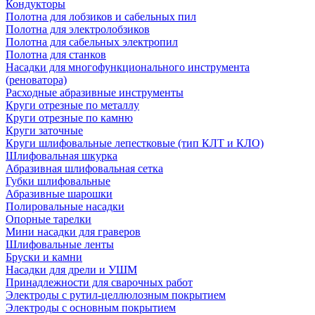
Кондукторы
Полотна для лобзиков и сабельных пил
Полотна для электролобзиков
Полотна для сабельных электропил
Полотна для станков
Насадки для многофункционального инструмента
(реноватора)
Расходные абразивные инструменты
Круги отрезные по металлу
Круги отрезные по камню
Круги заточные
Круги шлифовальные лепестковые (тип КЛТ и КЛО)
Шлифовальная шкурка
Абразивная шлифовальная сетка
Губки шлифовальные
Абразивные шарошки
Полировальные насадки
Опорные тарелки
Мини насадки для граверов
Шлифовальные ленты
Бруски и камни
Насадки для дрели и УШМ
Принадлежности для сварочных работ
Электроды с рутил-целлюлозным покрытием
Электроды с основным покрытием