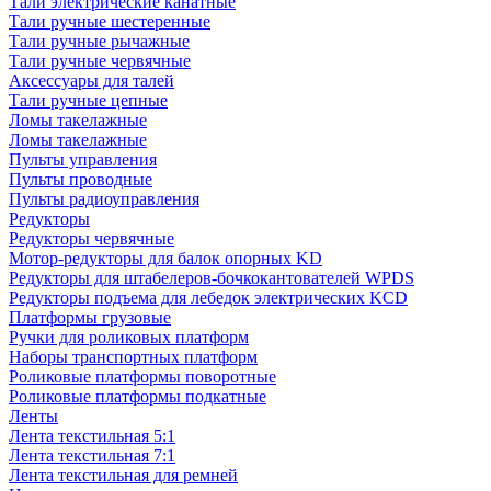
Тали электрические канатные
Тали ручные шестеренные
Тали ручные рычажные
Тали ручные червячные
Аксессуары для талей
Тали ручные цепные
Ломы такелажные
Ломы такелажные
Пульты управления
Пульты проводные
Пульты радиоуправления
Редукторы
Редукторы червячные
Мотор-редукторы для балок опорных KD
Редукторы для штабелеров-бочкокантователей WPDS
Редукторы подъема для лебедок электрических KCD
Платформы грузовые
Ручки для роликовых платформ
Наборы транспортных платформ
Роликовые платформы поворотные
Роликовые платформы подкатные
Ленты
Лента текстильная 5:1
Лента текстильная 7:1
Лента текстильная для ремней