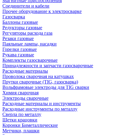
Магнитные приспособления
Соединители и кабели
Прочее оборудование к электросварке
Газосварка
Баллоны газовые
Редукторы газовые
Регуляторы расхода газа
Резаки газовые
Паяльные лампы, насадки
Горелки газовые
Рукава газовые
Комплекты газосварочные
Принадлежности и запчасти газосварочные
Расходные материалы
Проволока сварочная на катушках
Прутки сварочные (TIG, газосварка)
Вольфрамовые электроды для TIG сварки
Химия сварочная
Электроды сварочные
Расходные материалы и инструменты
Расходные инструменты по металлу
Сверла по металлу
Щетки крацовки
Коронки Биметаллические
Метчики, плашки