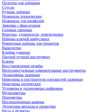
Полотна для лобзиков
Стусла
Ручные лобзики
Ножницы технические
Ножницы для профилей
Зажимы с фиксатором
Головки сменные
Воротки, удлинители, переходники
Наборы ключей имбусовых
Ремонтные наборы для трещоток
Выколотки
Клейма ударные
Прочий ручной инструмент
Ключи
Восстановление резьбы
Интеллектуальные измерительные инструменты
Дальномеры лазерные
Нивелиры и построители плоскостей лазерные
Нивелиры оптические
Угломеры и уклономеры цифровые
Мультиметры
Пирометры
Инспекционные камеры
Детекторы металла и проводки
Весы и безмены