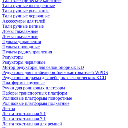
Тали электрические канатные
Тали ручные шестеренные
Тали ручные рычажные
Тали ручные червячные
Аксессуары для талей
Тали ручные цепные
Ломы такелажные
Ломы такелажные
Пульты управления
Пульты проводные
Пульты радиоуправления
Редукторы
Редукторы червячные
Мотор-редукторы для балок опорных KD
Редукторы для штабелеров-бочкокантователей WPDS
Редукторы подъема для лебедок электрических KCD
Платформы грузовые
Ручки для роликовых платформ
Наборы транспортных платформ
Роликовые платформы поворотные
Роликовые платформы подкатные
Ленты
Лента текстильная 5:1
Лента текстильная 7:1
Лента текстильная для ремней