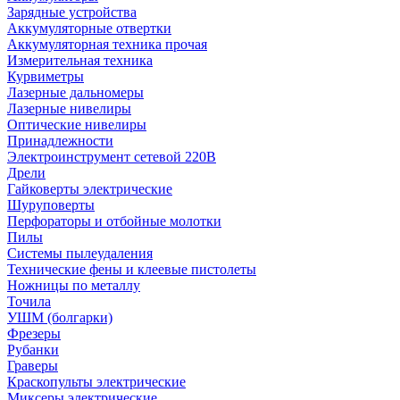
Зарядные устройства
Аккумуляторные отвертки
Аккумуляторная техника прочая
Измерительная техника
Курвиметры
Лазерные дальномеры
Лазерные нивелиры
Оптические нивелиры
Принадлежности
Электроинструмент сетевой 220В
Дрели
Гайковерты электрические
Шуруповерты
Перфораторы и отбойные молотки
Пилы
Системы пылеудаления
Технические фены и клеевые пистолеты
Ножницы по металлу
Точила
УШМ (болгарки)
Фрезеры
Рубанки
Граверы
Краскопульты электрические
Миксеры электрические