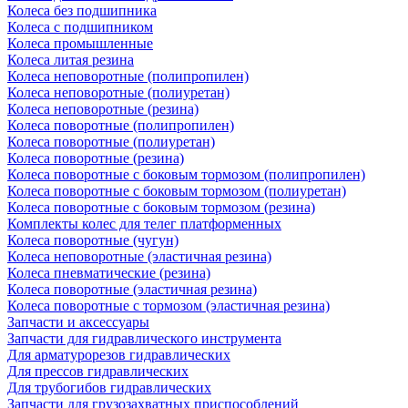
Колеса без подшипника
Колеса с подшипником
Колеса промышленные
Колеса литая резина
Колеса неповоротные (полипропилен)
Колеса неповоротные (полиуретан)
Колеса неповоротные (резина)
Колеса поворотные (полипропилен)
Колеса поворотные (полиуретан)
Колеса поворотные (резина)
Колеса поворотные c боковым тормозом (полипропилен)
Колеса поворотные c боковым тормозом (полиуретан)
Колеса поворотные c боковым тормозом (резина)
Комплекты колес для телег платформенных
Колеса поворотные (чугун)
Колеса неповоротные (эластичная резина)
Колеса пневматические (резина)
Колеса поворотные (эластичная резина)
Колеса поворотные c тормозом (эластичная резина)
Запчасти и аксессуары
Запчасти для гидравлического инструмента
Для арматурорезов гидравлических
Для прессов гидравлических
Для трубогибов гидравлических
Запчасти для грузозахватных приспособлений