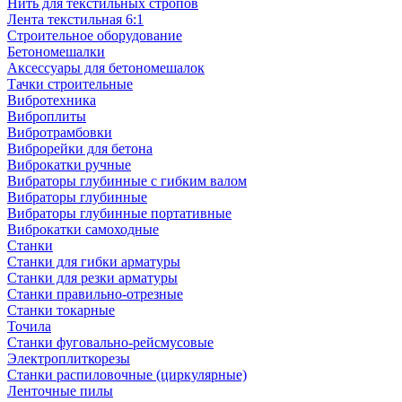
Нить для текстильных стропов
Лента текстильная 6:1
Строительное оборудование
Бетономешалки
Аксессуары для бетономешалок
Тачки строительные
Вибротехника
Виброплиты
Вибротрамбовки
Виброрейки для бетона
Виброкатки ручные
Вибраторы глубинные с гибким валом
Вибраторы глубинные
Вибраторы глубинные портативные
Виброкатки самоходные
Станки
Станки для гибки арматуры
Станки для резки арматуры
Станки правильно-отрезные
Станки токарные
Точила
Станки фуговально-рейсмусовые
Электроплиткорезы
Станки распиловочные (циркулярные)
Ленточные пилы