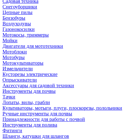
Садовая техника
Снегоуборщики
Цепные пилы
Бензобуры
Воздуходувы
Газонокосилки
Мотокосы, триммеры
Мойки
Двигатели для мототехники
Мотоблоки
Мотобуры
Мотокультиваторы
Измельчители
Кусторезы электрические
Опрыскиватели
Аксессуары для садовой техники
Инструменты для почвы
Тачки
Лопаты, вилы, грабли
Культиваторы, мотыги, плуги, плоскорезы, полольники
Ручные инструменты для почвы
Принадлежности для работы с почвой
Инструменты для полива
Фитинги
Шланги, катушки для шлангов