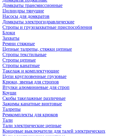
Домкраты трансмиссионные
Цилиндры тянущие
Насосы для домкратов
Домкраты электрогидравлические
Стропы и грузозахватные приспособления
Блоки
Захваты
Ремни стяжные
Цепные талрепы, стяжки цепные
Стропы текстильные
Стропы цепные
Стропы канатные
Такелаж и комплектующие
Цепи круглозвенные грузовые
Крюки, звенья для стропов
Втулки алюминиевые для строп
Коуши
Скобы такелажные различные
Зажимы канатные винтовые
Талрепы
Ремкомплекты для крюков
Тали
Тали электрические цепные
Концевые выключатели для талей электрических