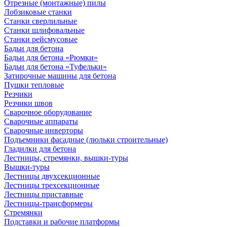
Отрезные (монтажные) пилы
Лобзиковые станки
Станки сверлильные
Станки шлифовальные
Станки рейсмусовые
Бадьи для бетона
Бадьи для бетона «Рюмки»
Бадьи для бетона «Туфельки»
Затирочные машины для бетона
Пушки тепловые
Резчики
Резчики швов
Сварочное оборудование
Сварочные аппараты
Сварочные инверторы
Подъемники фасадные (люльки строительные)
Гладилки для бетона
Лестницы, стремянки, вышки-туры
Вышки-туры
Лестницы двухсекционные
Лестницы трехсекционные
Лестницы приставные
Лестницы-трансформеры
Стремянки
Подставки и рабочие платформы