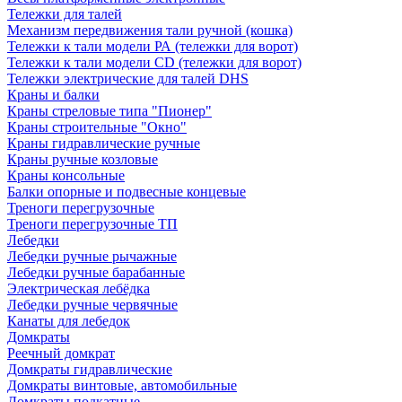
Тележки для талей
Механизм передвижения тали ручной (кошка)
Тележки к тали модели РА (тележки для ворот)
Тележки к тали модели CD (тележки для ворот)
Тележки электрические для талей DHS
Краны и балки
Краны стреловые типа "Пионер"
Краны строительные "Окно"
Краны гидравлические ручные
Краны ручные козловые
Краны консольные
Балки опорные и подвесные концевые
Треноги перегрузочные
Треноги перегрузочные ТП
Лебедки
Лебедки ручные рычажные
Лебедки ручные барабанные
Электрическая лебёдка
Лебедки ручные червячные
Канаты для лебедок
Домкраты
Реечный домкрат
Домкраты гидравлические
Домкраты винтовые, автомобильные
Домкраты подкатные