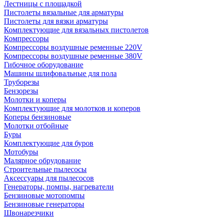
Лестницы с площадкой
Пистолеты вязальные для арматуры
Пистолеты для вязки арматуры
Комплектующие для вязальных пистолетов
Компрессоры
Компрессоры воздушные ременные 220V
Компрессоры воздушные ременные 380V
Гибочное оборудование
Машины шлифовальные для пола
Труборезы
Бензорезы
Молотки и коперы
Комплектующие для молотков и коперов
Коперы бензиновые
Молотки отбойные
Буры
Комплектующие для буров
Мотобуры
Малярное обрудование
Строительные пылесосы
Аксессуары для пылесосов
Генераторы, помпы, нагреватели
Бензиновые мотопомпы
Бензиновые генераторы
Швонарезчики