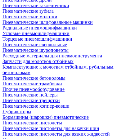
Пневматические заклепочники
Пневматические зубила
Пневматические молотки
Пневматические шлифовальные машинки
Радиальные пневмошлифмашинки
Угловые пневмошлифмашинки
Торцевые пневмошлифмашинки
Пневматические сверлильные
Пневматические шуроповерты
Расходные материалы для пневмоинструмента
Запчасти для молотков отбойных
Комплектующие к молоткам отбойным, рубильным,
бетоноломам
Пневматические бетоноломы
Пневматические трамбовки
Прочее пневмооборудование
Пневматические нейлеры
Пневматические трещотки
Пневматические хоппер-ковши
Лубрикаторы
Бормашины (шарошки) пневмотические
Пневматические пистолеты
Пневматические пистолеты для накачки шин
Пневматические пистолеты для вязких жидкостей