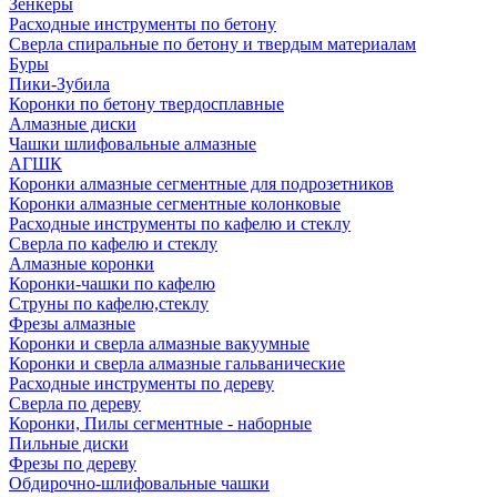
Зенкеры
Расходные инструменты по бетону
Сверла спиральные по бетону и твердым материалам
Буры
Пики-Зубила
Коронки по бетону твердосплавные
Алмазные диски
Чашки шлифовальные алмазные
АГШК
Коронки алмазные сегментные для подрозетников
Коронки алмазные сегментные колонковые
Расходные инструменты по кафелю и стеклу
Сверла по кафелю и стеклу
Алмазные коронки
Коронки-чашки по кафелю
Струны по кафелю,стеклу
Фрезы алмазные
Коронки и сверла алмазные вакуумные
Коронки и сверла алмазные гальванические
Расходные инструменты по дереву
Сверла по дереву
Коронки, Пилы сегментные - наборные
Пильные диски
Фрезы по дереву
Обдирочно-шлифовальные чашки