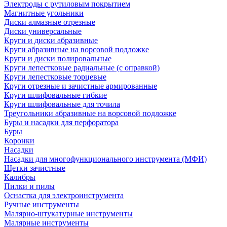
Электроды с рутиловым покрытием
Магнитные угольники
Диски алмазные отрезные
Диски универсальные
Круги и диски абразивные
Круги абразивные на ворсовой подложке
Круги и диски полировальные
Круги лепестковые радиальные (с оправкой)
Круги лепестковые торцевые
Круги отрезные и зачистные армированные
Круги шлифовальные гибкие
Круги шлифовальные для точила
Треугольники абразивные на ворсовой подложке
Буры и насадки для перфоратора
Буры
Коронки
Насадки
Насадки для многофункционального инструмента (МФИ)
Щетки зачистные
Калибры
Пилки и пилы
Оснастка для электроинструмента
Ручные инструменты
Малярно-штукатурные инструменты
Малярные инструменты