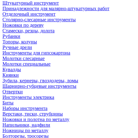
Штукатурный инструмент
Принадлежности для малярно-штукатурных работ
Отделочный инструмент
Столярно-слесарные инструменты
Ножовки по дереву
Стамески, резцы, долота
Рубанки
Топоры, колуны
Ручные дрели
Инструменты для гипсокартона
Молотки слесарные
Молотки специальные
Кувалды
Киянки
Зубила, кернеры, гвоздодеры, ломы
Шарнирно-губцевые инструменты
Отвертки
Инструменты электрика
Биты
Наборы инструмента
Верстаки, тиски, струбцины
Ножовки и полотна по металлу
Напильники, надфили
Ножницы по металлу
Болторезы, тросорезы