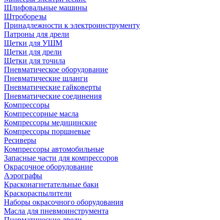
Шлифовальные машины
Штроборезы
Принадлежности к электроинструменту
Патроны для дрели
Щетки для УШМ
Щетки для дрели
Щетки для точила
Пневматическое оборудование
Пневматические шланги
Пневматические гайковерты
Пневматические соединения
Компрессоры
Компрессорные масла
Компрессоры медицинские
Компрессоры поршневые
Ресиверы
Компрессоры автомобильные
Запасные части для компрессоров
Окрасочное оборудование
Аэрографы
Красконагнетательные баки
Краскораспылители
Наборы окрасочного оборудования
Масла для пневмоинструмента
Пневматические дрели