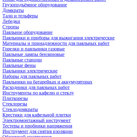
Грузоподъёмное оборудование
Домкраты
Тали и тельферы
Лебедки
Стропы
Паяльное оборудование
Паяльники и приборы для выжигания электрические
Материалы и принадлежности для паяльных работ
Горелки и паяльники газовые
Паяльные лампы бензиновые
Паяльные станции
Паяльные фены
Паяльники электрические
Наборы для паяльных работ
Паяльники на батарейках и аккумуляторах
Расходники для паяльных работ
Инструменты по кафелю и стеклу
Плиткорезы
Стеклорезы
Стеклодомкраты
Крестики для кафельной плитки
Электромонтажный инструмент
Тестеры и пробники напряжения
Инструмент для снятия изоляции
Обжимной инструмент