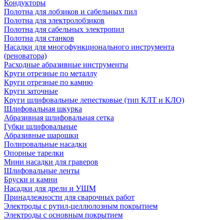
Кондукторы
Полотна для лобзиков и сабельных пил
Полотна для электролобзиков
Полотна для сабельных электропил
Полотна для станков
Насадки для многофункционального инструмента
(реноватора)
Расходные абразивные инструменты
Круги отрезные по металлу
Круги отрезные по камню
Круги заточные
Круги шлифовальные лепестковые (тип КЛТ и КЛО)
Шлифовальная шкурка
Абразивная шлифовальная сетка
Губки шлифовальные
Абразивные шарошки
Полировальные насадки
Опорные тарелки
Мини насадки для граверов
Шлифовальные ленты
Бруски и камни
Насадки для дрели и УШМ
Принадлежности для сварочных работ
Электроды с рутил-целлюлозным покрытием
Электроды с основным покрытием