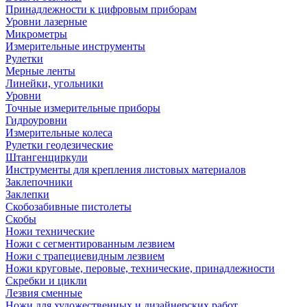
Принадлежности к цифровым приборам
Уровни лазерные
Микрометры
Измерительные инструменты
Рулетки
Мерные ленты
Линейки, угольники
Уровни
Точные измерительные приборы
Гидроуровни
Измерительные колеса
Рулетки геодезические
Штангенциркули
Инструменты для крепления листовых материалов
Заклепочники
Заклепки
Скобозабивные пистолеты
Скобы
Ножи технические
Ножи с сегментированным лезвием
Ножи с трапециевидным лезвием
Ножи круговые, перовые, технические, принадлежности
Скребки и цикли
Лезвия сменные
Ножи для художественных и дизайнерских работ